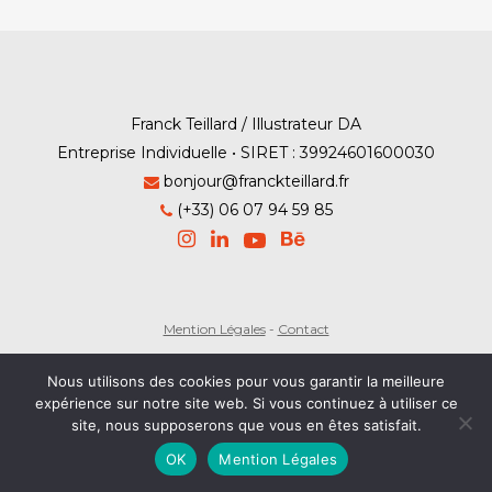
Franck Teillard / Illustrateur DA
Entreprise Individuelle • SIRET : 39924601600030
bonjour@franckteillard.fr
(+33) 06 07 94 59 85
Mention Légales
-
Contact
© Franck Teillard 2026
Nous utilisons des cookies pour vous garantir la meilleure
expérience sur notre site web. Si vous continuez à utiliser ce
site, nous supposerons que vous en êtes satisfait.
OK
Mention Légales