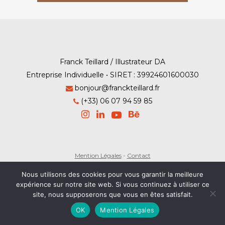
Franck Teillard / Illustrateur DA
Entreprise Individuelle • SIRET : 39924601600030
bonjour@franckteillard.fr
(+33) 06 07 94 59 85
Mention Légales
-
Contact
© Franck Teillard 2026
Nous utilisons des cookies pour vous garantir la meilleure
expérience sur notre site web. Si vous continuez à utiliser ce
site, nous supposerons que vous en êtes satisfait.
OK
Mention Légales