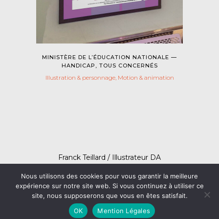
MINISTÈRE DE L’ÉDUCATION NATIONALE —
HANDICAP, TOUS CONCERNÉS
Illustration & personnage, Motion & animation
Franck Teillard / Illustrateur DA
Entreprise Individuelle • SIRET : 39924601600030
Nous utilisons des cookies pour vous garantir la meilleure
bonjour@franckteillard.fr
expérience sur notre site web. Si vous continuez à utiliser ce
(+33) 06 07 94 59 85
site, nous supposerons que vous en êtes satisfait.
OK
Mention Légales