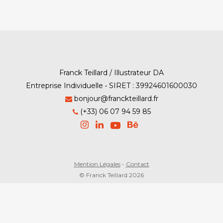
Franck Teillard / Illustrateur DA
Entreprise Individuelle • SIRET : 39924601600030
bonjour@franckteillard.fr
(+33) 06 07 94 59 85
Mention Légales
-
Contact
© Franck Teillard 2026