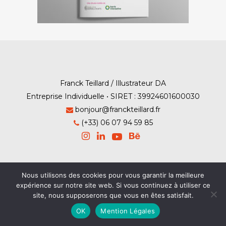
Franck Teillard / Illustrateur DA
Entreprise Individuelle • SIRET : 39924601600030
bonjour@franckteillard.fr
(+33) 06 07 94 59 85
Nous utilisons des cookies pour vous garantir la meilleure
Mention Légales
-
Contact
expérience sur notre site web. Si vous continuez à utiliser ce
site, nous supposerons que vous en êtes satisfait.
© Franck Teillard 2026
OK
Mention Légales