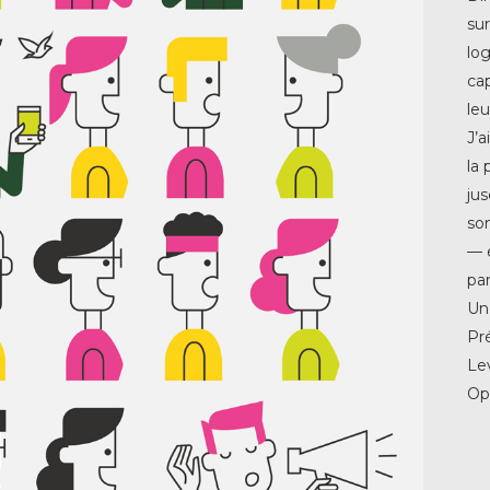
sur
log
cap
le
J’
la 
jus
son
— 
par
Un
Pr
Le
Opi