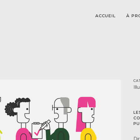
ACCUEIL
À PR
CA
Il
LE
CO
PU
Dir