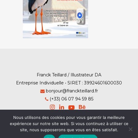
Franck Teillard / Illustrateur DA
Entreprise Individuelle • SIRET : 39924601600030
bonjour@franckteillard.fr
(+33) 06 07 94 59 85
Nous utilisons des cookies pour vous garantir la meilleure
expérience sur notre site web. Si vous continuez à utiliser ce
site, nous supposerons que vous en êtes satisfait.
Mention Légales
-
Contact