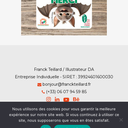
Franck Teillard / Illustrateur DA
Entreprise Individuelle • SIRET : 39924601600030
bonjour@franckteillard.fr
(+33) 06 07 94 59 85
Nous utilisons des cookies pour vous garantir la meilleure
expérience sur notre site web. Si vous continuez à utiliser ce
site, nous supposerons que vous en êtes satisfait.
Mention Légales
-
Contact