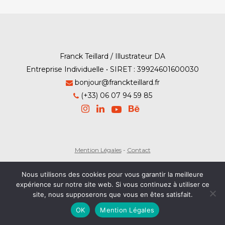
Franck Teillard / Illustrateur DA
Entreprise Individuelle • SIRET : 39924601600030
bonjour@franckteillard.fr
(+33) 06 07 94 59 85
Mention Légales
-
Contact
© Franck Teillard 2026
Nous utilisons des cookies pour vous garantir la meilleure
expérience sur notre site web. Si vous continuez à utiliser ce
site, nous supposerons que vous en êtes satisfait.
OK
Mention Légales