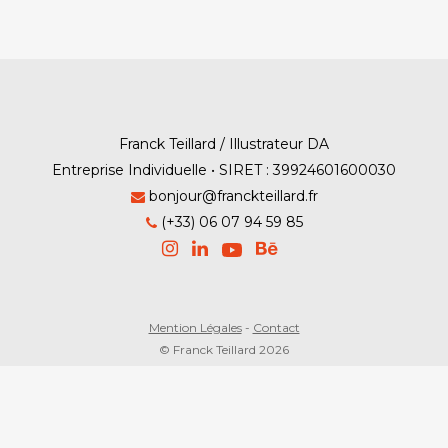
Franck Teillard / Illustrateur DA
Entreprise Individuelle • SIRET : 39924601600030
bonjour@franckteillard.fr
(+33) 06 07 94 59 85
Mention Légales
-
Contact
© Franck Teillard 2026