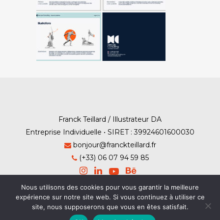
Franck Teillard / Illustrateur DA
Entreprise Individuelle • SIRET : 39924601600030
bonjour@franckteillard.fr
(+33) 06 07 94 59 85
Nous utilisons des cookies pour vous garantir la meilleure
expérience sur notre site web. Si vous continuez à utiliser ce
site, nous supposerons que vous en êtes satisfait.
Mention Légales
-
Contact