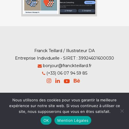
Franck Teillard / Illustrateur DA
Entreprise Individuelle • SIRET : 39924601600030
bonjour@franckteillard.fr
(+33) 06 07 94 59 85
Nous utilisons des cookies pour vous garantir la meilleure
Mention Légales
-
Contact
expérience sur notre site web. Si vous continuez à utiliser ce
site, nous supposerons que vous en êtes satisfait.
© Franck Teillard 2026
OK
Mention Légales