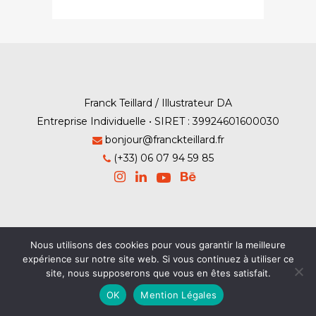
Franck Teillard / Illustrateur DA
Entreprise Individuelle • SIRET : 39924601600030
bonjour@franckteillard.fr
(+33) 06 07 94 59 85
Mention Légales
-
Contact
Nous utilisons des cookies pour vous garantir la meilleure
expérience sur notre site web. Si vous continuez à utiliser ce
© Franck Teillard 2026
site, nous supposerons que vous en êtes satisfait.
OK
Mention Légales