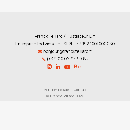
Franck Teillard / Illustrateur DA
Entreprise Individuelle • SIRET : 39924601600030
bonjour@franckteillard.fr
(+33) 06 07 94 59 85
Mention Légales
-
Contact
© Franck Teillard 2026