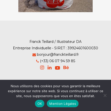
Franck Teillard / Illustrateur DA
Entreprise Individuelle • SIRET : 39924601600030
bonjour@franckteillard.fr
(+33) 06 07 94 59 85
Nous utilisons des cookies pour vous garantir la meilleure
Mention Légales
-
Contact
expérience sur notre site web. Si vous continuez à utiliser ce
site, nous supposerons que vous en êtes satisfait.
© Franck Teillard 2026
OK
Mention Légales