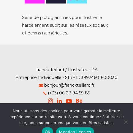
Série de pictogrammes pour illustrer le
harcèlement subit sur les réseaux sociaux
et écrans numériques.
Franck Teillard / Illustrateur DA
Entreprise Individuelle • SIRET : 39924601600030
bonjour@franckteillard.fr
(+33) 06 07 94 59 85
Nous utilisons des cookies pour vous garantir la meilleure
expérience sur notre site web. Si vous continuez à utiliser ce
site, nous supposerons que vous en êtes satisfait.
Mention Légales
-
Contact
OK
Mention Légales