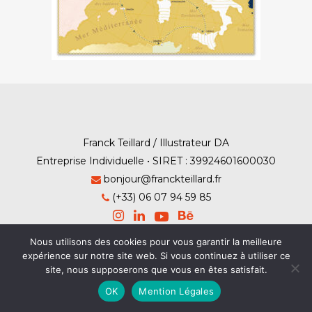
Franck Teillard / Illustrateur DA
Entreprise Individuelle • SIRET : 39924601600030
bonjour@franckteillard.fr
(+33) 06 07 94 59 85
Nous utilisons des cookies pour vous garantir la meilleure
expérience sur notre site web. Si vous continuez à utiliser ce
site, nous supposerons que vous en êtes satisfait.
Mention Légales
-
Contact
OK
Mention Légales
© Franck Teillard 2026