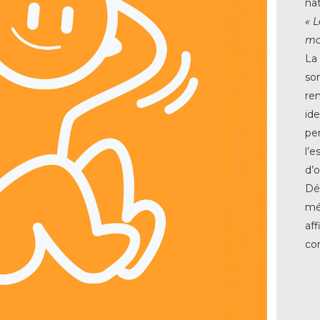
nat
« L
mo
La
so
re
ide
pe
l’e
d’o
Dé
mét
aff
co