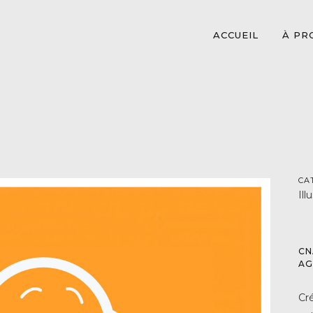
ACCUEIL
À PR
CA
Il
CN
AG
Cr