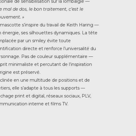
ionale de sensibilisation sur la lombalgie —
e mal de dos, le bon traitement, c’est le
uvement. »
 mascotte s’inspire du travail de Keith Haring —
n énergie, ses silhouettes dynamiques. La tête
mplacée par un smiley évite toute
ntification directe et renforce l’universalité du
rsonnage. Pas de couleur supplémentaire —
sprit minimaliste et percutant de l’inspiration
rigine est préservé.
clinée en une multitude de positions et de
iers, elle s’adapte à tous les supports —
ichage print et digital, réseaux sociaux, PLV,
mmunication interne et films TV.