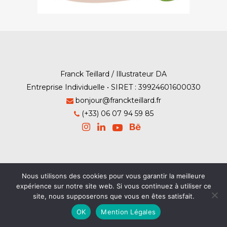
Franck Teillard / Illustrateur DA
Entreprise Individuelle • SIRET : 39924601600030
bonjour@franckteillard.fr
(+33) 06 07 94 59 85
Mention Légales
-
Contact
Nous utilisons des cookies pour vous garantir la meilleure
expérience sur notre site web. Si vous continuez à utiliser ce
© Franck Teillard 2026
site, nous supposerons que vous en êtes satisfait.
OK
Mention Légales