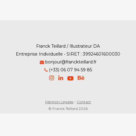
Franck Teillard / Illustrateur DA
Entreprise Individuelle • SIRET : 39924601600030
bonjour@franckteillard.fr
(+33) 06 07 94 59 85
Mention Légales
-
Contact
© Franck Teillard 2026