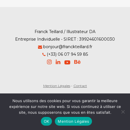
Franck Teillard / Illustrateur DA
Entreprise Individuelle • SIRET : 39924601600030
bonjour@franckteillard.fr
(+33) 06 07 94 59 85
Mention Légales
-
Contact
© Franck Teillard 2026
Nous utilisons des cookies pour vous garantir la meilleure
expérience sur notre site web. Si vous continuez à utiliser ce
site, nous supposerons que vous en êtes satisfait.
OK
Mention Légales