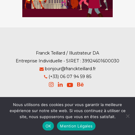
Franck Teillard / Illustrateur DA
Entreprise Individuelle • SIRET : 39924601600030
bonjour@franckteillard.fr
(+33) 06 07 94 59 85
Nous utilisons des cookies pour vous garantir la meilleure
Mention Légales
-
Contact
expérience sur notre site web. Si vous continuez à utiliser ce
site, nous supposerons que vous en êtes satisfait.
© Franck Teillard 2026
OK
Mention Légales